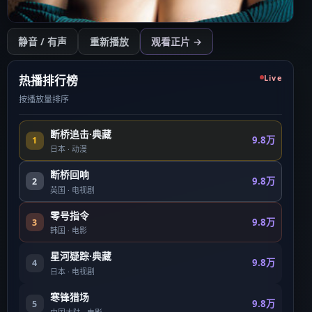
开始播放
静音 / 有声
重新播放
观看正片 →
点击后开始（需用户操作以符合浏览器策略）
热播排行榜
Live
按播放量排序
断桥追击·典藏
9.8万
1
日本
·
动漫
断桥回响
9.8万
2
英国
·
电视剧
零号指令
9.8万
3
韩国
·
电影
星河疑踪·典藏
9.8万
4
日本
·
电视剧
寒锋猎场
9.8万
5